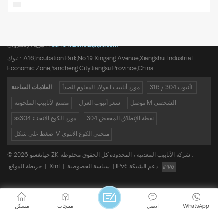
هاتف :
+8615950652197
admin@zkmetalpipe.com
البريد الإلكتروني :
تبوك : A16,Incubation Park,No.19 Xingang Avenue,Xiangshui Industrial
Economic Zone,Yancheng City,Jiangsu Province,China
أنبوب 304 / 316L
مورد أنابيب الفولاذ المقاوم للصدأ
العلامات الساخنة :
موصل M الشخصي
سعر أنبوب العزل
مصنع الأنابيب الملحومة
304 نقطة الإنطلاق المخفض
ss304 مورد الكوع الانحناء
اضغط على شكل V منحنى الكوع الأنثوي
© 2026 جيانغسو ZK شركة الأنابيب المعدنية ، المحدودة كل الحقوق محفوظة .
IPv6 دعم الشبكة
|
سياسة الخصوصية
|
Xml
|
خريطة الموقع
WhatsApp
اتصل
منتجات
مسكن