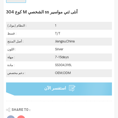
304 كوع M الشخصي ss أنثى ثني مواسير
1
النظام (موك) :
T/T
قسط :
Jiangsu,China
أصل المنتج :
Silver
اللون :
7-15days
مهلة :
SS304,316L
مادة :
OEM,ODM
دعم مخصص :
استفسر الآن
SHARE TO :