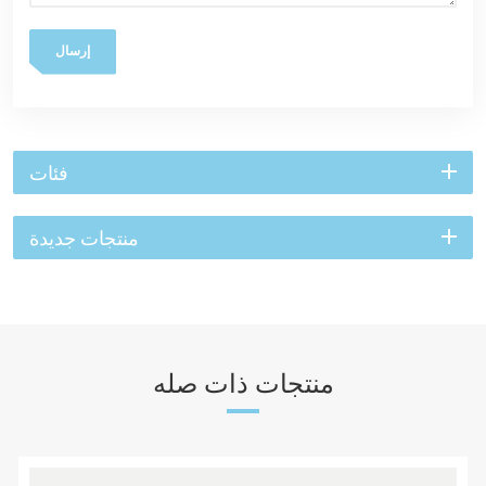
إرسال
فئات
منتجات جديدة
منتجات ذات صله