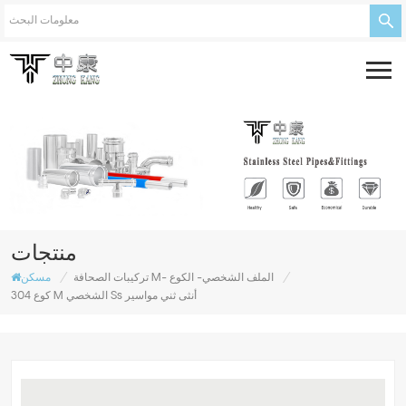
منتجات
/
/
تركيبات الصحافة M- الملف الشخصي- الكوع
مسكن
304 كوع M الشخصي Ss أنثى ثني مواسير