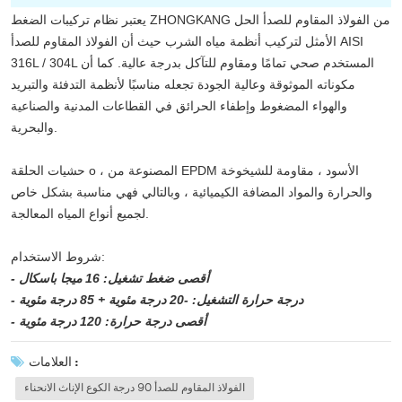
يعتبر نظام تركيبات الضغط ZHONGKANG من الفولاذ المقاوم للصدأ الحل
الأمثل لتركيب أنظمة مياه الشرب حيث أن الفولاذ المقاوم للصدأ AISI
316L / 304L المستخدم صحي تمامًا ومقاوم للتآكل بدرجة عالية. كما أن
مكوناته الموثوقة وعالية الجودة تجعله مناسبًا لأنظمة التدفئة والتبريد
والهواء المضغوط وإطفاء الحرائق في القطاعات المدنية والصناعية
والبحرية.
حشيات الحلقة o ، المصنوعة من EPDM الأسود ، مقاومة للشيخوخة
والحرارة والمواد المضافة الكيميائية ، وبالتالي فهي مناسبة بشكل خاص
لجميع أنواع المياه المعالجة.
شروط الاستخدام:
- أقصى ضغط تشغيل: 16 ميجا باسكال
- درجة حرارة التشغيل: -20 درجة مئوية + 85 درجة مئوية
- أقصى درجة حرارة: 120 درجة مئوية
العلامات :
الفولاذ المقاوم للصدأ 90 درجة الكوع الإناث الانحناء