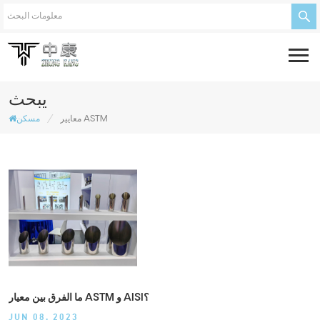
يبحث
/
معايير ASTM
مسكن
ما الفرق بين معيار ASTM و AISI؟
JUN 08, 2023