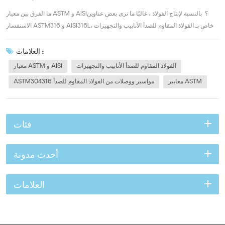
ما الفرق بين معيار ASTM و AISI؟ بالنسبة لإنتاج الفولاذ ، غالبًا ما نرى بعض عناوين
الاستفسار ASTM316 و AISI316L، خاص بـ الفولاذ المقاوم للصدأ الأنابيب والتجهيزات
الإنتاج. ما الفرق بين هذين المعيارين؟ ASTM هي منظمة معايير تقوم بإنشاء ونشر
المعايير الفنية لمجموعة من الصناعات والمنتجات. AISI ، م...
العلامات :
الفولاذ المقاوم للصدأ الأنابيب والتجهيزات
معيار ASTM و AISI
معايير ASTM
ASTM304316 مواسير ووصلات من الفولاذ المقاوم للصدأ
فئات
أحدث مدونة
العلامات