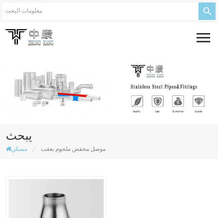
يبحث
/
موصل مخفض ملحوم بعقب
مسكن