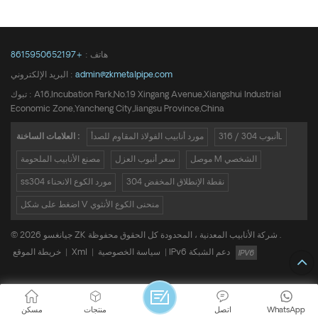
هاتف :
+8615950652197
admin@zkmetalpipe.com
البريد الإلكتروني :
تبوك : A16,Incubation Park,No.19 Xingang Avenue,Xiangshui Industrial
Economic Zone,Yancheng City,Jiangsu Province,China
أنبوب 304 / 316L
مورد أنابيب الفولاذ المقاوم للصدأ
العلامات الساخنة :
موصل M الشخصي
سعر أنبوب العزل
مصنع الأنابيب الملحومة
304 نقطة الإنطلاق المخفض
ss304 مورد الكوع الانحناء
اضغط على شكل V منحنى الكوع الأنثوي
© 2026 جيانغسو ZK شركة الأنابيب المعدنية ، المحدودة كل الحقوق محفوظة .
IPv6 دعم الشبكة
|
سياسة الخصوصية
|
Xml
|
خريطة الموقع
WhatsApp
اتصل
منتجات
مسكن