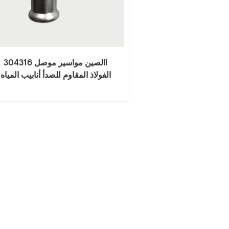
الصين مواسير موصل 304316l
الفولاذ المقاوم للصدأ أنابيب المياه
تركيب الذكور المحملة