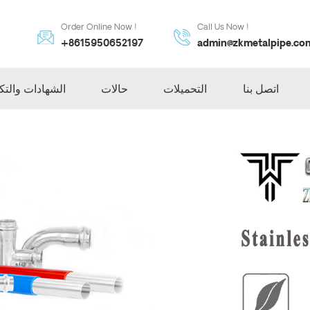
Order Online Now !
Call Us Now !
+8615950652197
admin@zkmetalpipe.co
اتصل بنا
التحميلات
حالات
الشهادات والتك