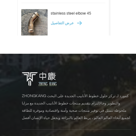
stainless steel elbow 45
عرض التفاصيل
ASTM A312 Stainless steel
pipe 304 304l 316l tube
عرض التفاصيل
Stainless steel elbow 90
ZHONGKANG كمورد لـ تركز حلول خطوط الأنابيب الجديدة على البحث
عرض التفاصيل
والتطوير وجالالتزام بتقديم منتجات خطوط الأنابيب الجديدة مع مزايا
ملحوظة تتمثل في توفير منتجات صحية وآمنة واقتصادية وموفرة للطاقة
لجميع أنحاء العالم العالم ، يربط العالم بالبراعة ويجعل حياة الإنسان أفضل.
ASTM A554 stainless steel
tube industrial pipe 304 316l