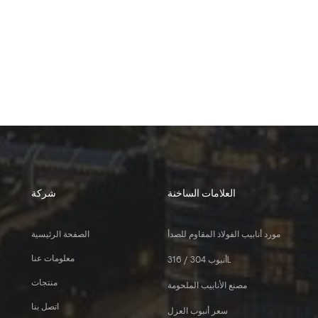
العلامات الساخنة
شركة
مورد أنابيب الفولاذ المقاوم للصدأ
الصفحة الرئيسية
معلومات عنا
أنبوب 304 / 316L
منتجات
مصنع الأنابيب الملحومة
اتصل بنا
سعر أنبوب العزل