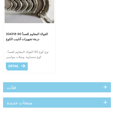
304316 الفولاذ المقاوم للصدأ 90
درجة تجهيزات أنابيب الكوع
نوع كوع 90 الفولاذ المقاوم للصدأ ،
كوع متساوية. وصلات مواسير
مضغوطة مزدوجة بسعر جيد وجودة
DETAIL
عالية أفضل خيار لصحتك.o|1|
فئات
منتجات جديدة