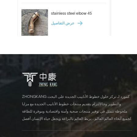
stainless steel elbow 45
عرض التفاصيل
ASTM A312 Stainless steel
pipe 304 304l 316l tube
عرض التفاصيل
Stainless steel elbow 90
ZHONGKANG كمورد لـ تركز حلول خطوط الأنابيب الجديدة على البحث
عرض التفاصيل
والتطوير وجالالتزام بتقديم منتجات خطوط الأنابيب الجديدة مع مزايا
ملحوظة تتمثل في توفير منتجات صحية وآمنة واقتصادية وموفرة للطاقة
لجميع أنحاء العالم العالم ، يربط العالم بالبراعة ويجعل حياة الإنسان أفضل.
ASTM A554 stainless steel
tube industrial pipe 304 316l