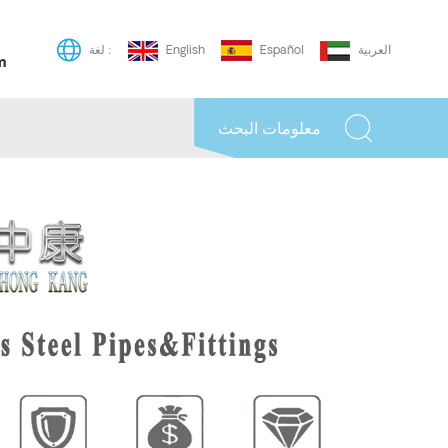
العربية
Español
English
لغة :
m
معلومات البحث