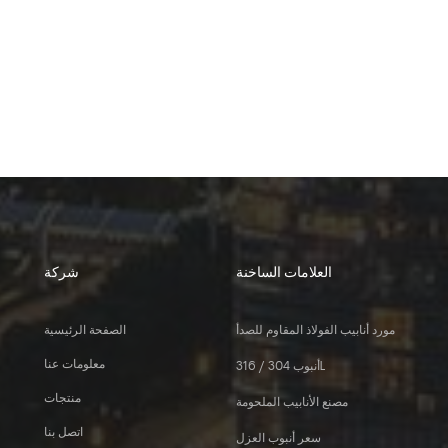
العلامات الساخنة
شركة
مورد أنابيب الفولاذ المقاوم للصدأ
الصفحة الرئيسية
معلومات عنا
أنبوب 304 / 316L
منتجات
مصنع الأنابيب الملحومة
اتصل بنا
سعر أنبوب العزل