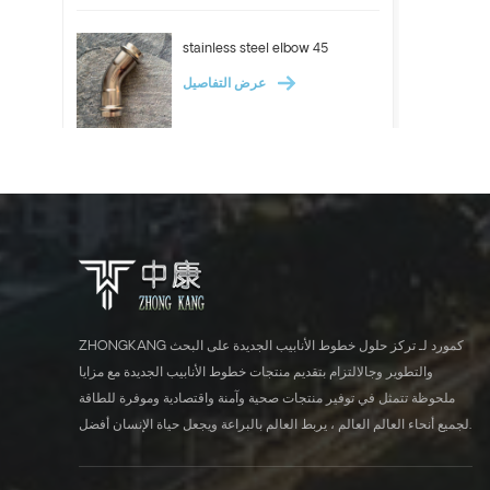
stainless steel elbow 45
عرض التفاصيل
ASTM A312 Stainless steel
pipe 304 304l 316l tube
عرض التفاصيل
Stainless steel elbow 90
ZHONGKANG كمورد لـ تركز حلول خطوط الأنابيب الجديدة على البحث
عرض التفاصيل
والتطوير وجالالتزام بتقديم منتجات خطوط الأنابيب الجديدة مع مزايا
ملحوظة تتمثل في توفير منتجات صحية وآمنة واقتصادية وموفرة للطاقة
لجميع أنحاء العالم العالم ، يربط العالم بالبراعة ويجعل حياة الإنسان أفضل.
ASTM A554 stainless steel
tube industrial pipe 304 316l