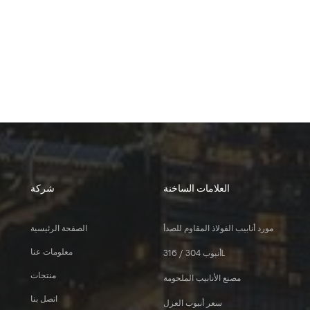
العلامات الساخنة
شركة
مورد أنابيب الفولاذ المقاوم للصدأ
الصفحة الرئيسية
معلومات عنا
أنبوب 304 / 316L
منتجات
مصنع الأنابيب الملحومة
اتصل بنا
سعر أنبوب العزل