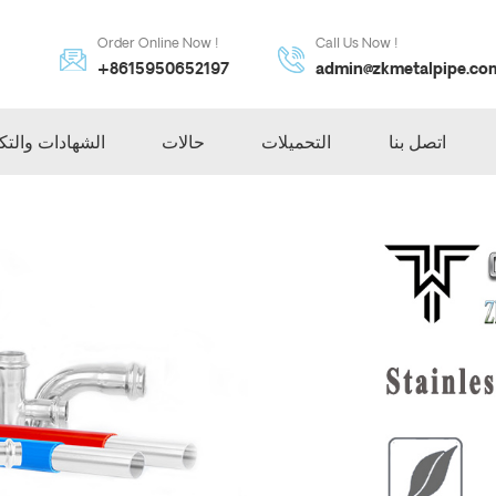
Order Online Now !
Call Us Now !
+8615950652197
admin@zkmetalpipe.co
اتصل بنا
التحميلات
حالات
الشهادات والتك