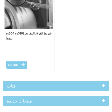
ss304 ss316L شريط الفولاذ المقاوم
للصدأ
DETAIL
فئات
منتجات جديدة