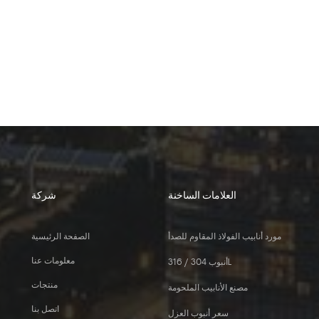
العلامات الساخنة
شركة
مورد أنابيب الفولاذ المقاوم للصدأ
الصفحة الرئيسية
معلومات عنا
أنبوب 304 / 316L
منتجات
مصنع الأنابيب الملحومة
اتصل بنا
سعر أنبوب العزل