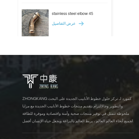
stainless steel elbow 45
عرض التفاصيل
ASTM A312 Stainless steel
pipe 304 304l 316l tube
عرض التفاصيل
Stainless steel elbow 90
ZHONGKANG كمورد لـ تركز حلول خطوط الأنابيب الجديدة على البحث
عرض التفاصيل
والتطوير وجالالتزام بتقديم منتجات خطوط الأنابيب الجديدة مع مزايا
ملحوظة تتمثل في توفير منتجات صحية وآمنة واقتصادية وموفرة للطاقة
لجميع أنحاء العالم العالم ، يربط العالم بالبراعة ويجعل حياة الإنسان أفضل.
ASTM A554 stainless steel
tube industrial pipe 304 316l