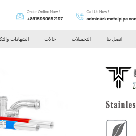
Order Online Now !
Call Us Now !
+8615950652197
admin@zkmetalpipe.co
اتصل بنا
التحميلات
حالات
الشهادات والتك